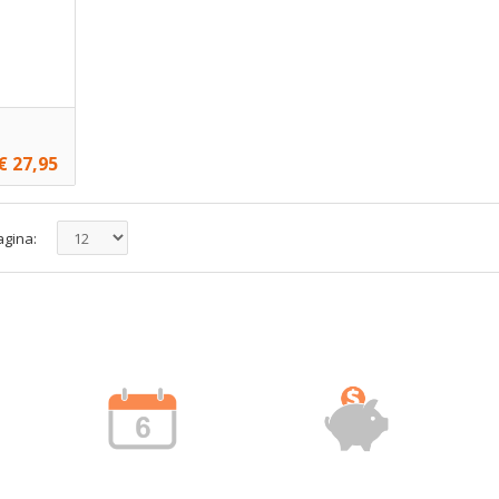
€ 27,95
voegen
agina:
voegen