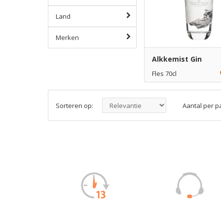
Land
Merken
Alkkemist Gin
Fles 70cl
€ 27,95
1
Toe
Sorteren op:
Aantal per p
€ 26,95
6
Toe