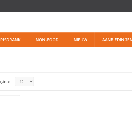
FRISDRANK
NON-FOOD
NIEUW
AANBIEDINGE
agina: