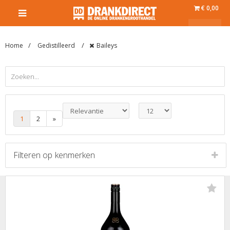
€ 0,00
Home
Gedistilleerd
Baileys
1
2
»
Filteren op
kenmerken