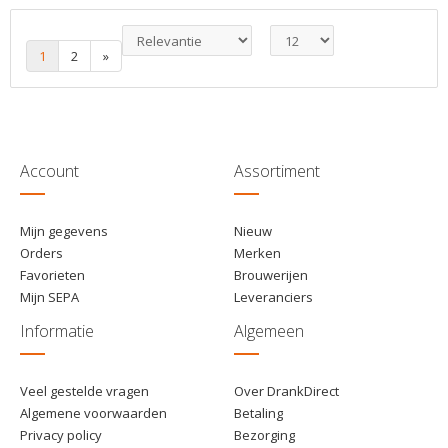
€ 15,95
1
Toevoegen
€ 14,95
6
Toevoegen
1
2
»
Account
Assortiment
Mijn gegevens
Nieuw
Orders
Merken
Favorieten
Brouwerijen
Mijn SEPA
Leveranciers
Informatie
Algemeen
Veel gestelde vragen
Over DrankDirect
Algemene voorwaarden
Betaling
Privacy policy
Bezorging