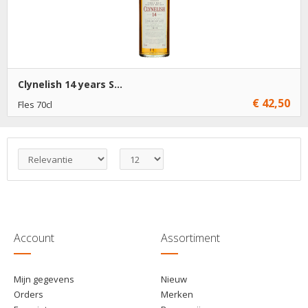
Clynelish 14 years S...
€ 42,50
Fles 70cl
€ 42,50
1
Toevoegen
€ 41,50
6
Toevoegen
Account
Assortiment
Mijn gegevens
Nieuw
Orders
Merken