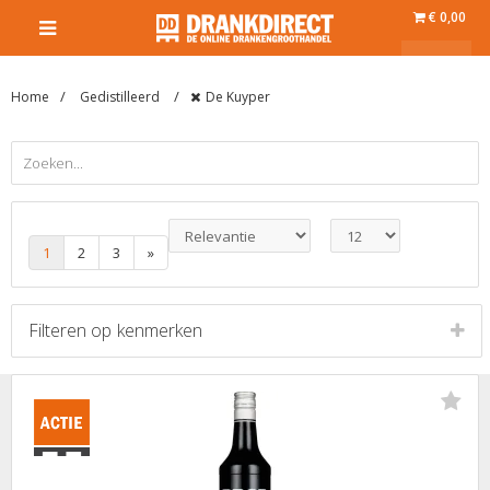
€ 0,00
Home
Gedistilleerd
De Kuyper
1
2
3
»
Filteren op
kenmerken