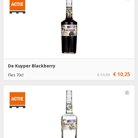
€ 11,50
6
Toevoegen
De Kuyper Blackberry
€ 10,25
Fles 70cl
€ 11,50
€ 10,25
1
Toevoegen
€ 9,25
6
Toevoegen