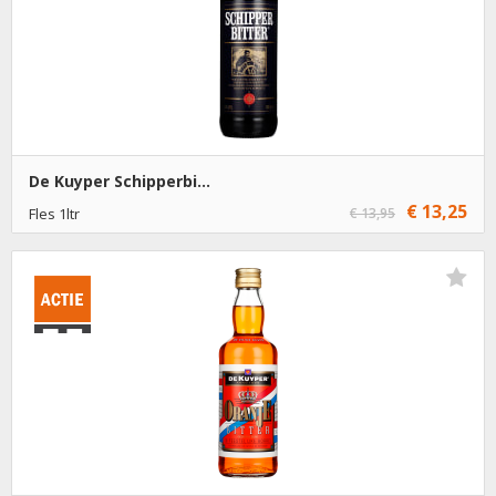
De Kuyper Schipperbi...
€ 13,25
Fles 1ltr
€ 13,95
€ 13,25
1
Toevoegen
€ 12,25
6
Toevoegen