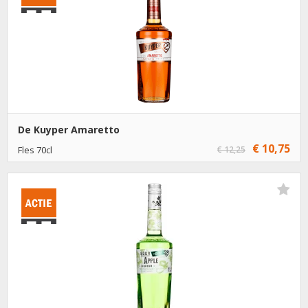
De Kuyper Amaretto
€ 10,75
Fles 70cl
€ 12,25
€ 10,75
1
Toevoegen
€ 9,75
6
Toevoegen