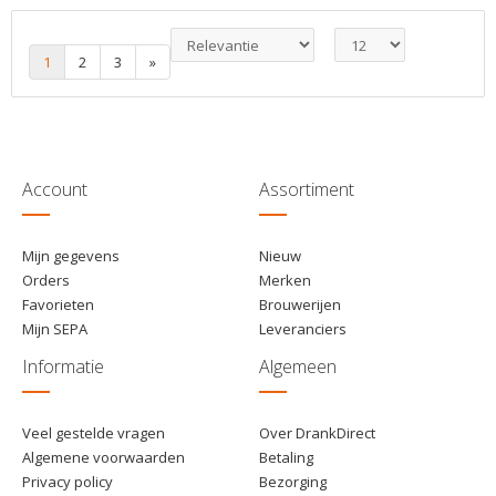
€ 10,50
1
Toevoegen
€ 9,50
6
Toevoegen
1
2
3
»
Account
Assortiment
Mijn gegevens
Nieuw
Orders
Merken
Favorieten
Brouwerijen
Mijn SEPA
Leveranciers
Informatie
Algemeen
Veel gestelde vragen
Over DrankDirect
Algemene voorwaarden
Betaling
Privacy policy
Bezorging