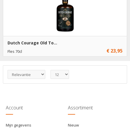
Dutch Courage Old To...
€ 23,95
Fles 70cl
€ 23,95
1
Toevoegen
€ 22,95
6
Toevoegen
Account
Assortiment
Mijn gegevens
Nieuw