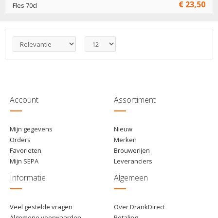
€ 23,50
Fles 70cl
€ 23,50
1
Toevoegen
€ 22,50
6
Toevoegen
Account
Assortiment
Mijn gegevens
Nieuw
Orders
Merken
Favorieten
Brouwerijen
Mijn SEPA
Leveranciers
Informatie
Algemeen
Veel gestelde vragen
Over DrankDirect
Algemene voorwaarden
Betaling