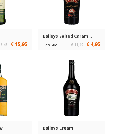
Baileys Salted Caram...
€ 15,95
€ 4,95
16,45
Fles 50cl
€ 11,49
€ 4,95
1
Toevoegen
Toevoegen
€ 3,95
6
Toevoegen
Toevoegen
ew
Baileys Cream