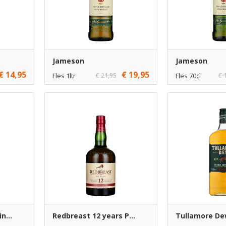
Jameson
Jameson
€ 14,95
€ 19,95
Fles 1ltr
€ 21,95
Fles 70cl
€ 
€ 19,95
1
€ 15,95
1
voegen
Toevoegen
€ 18,95
6
€ 14,95
6
voegen
Toevoegen
n...
Redbreast 12 years P...
Tullamore D