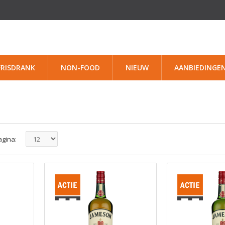
FRISDRANK
NON-FOOD
NIEUW
AANBIEDINGE
agina: