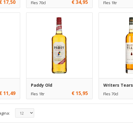
€ 17,50
€ 34,95
Fles 70cl
Fles 1ltr
€ 34,95
1
€ 19,95
1
voegen
Toevoegen
€ 33,95
6
€ 18,95
6
voegen
Toevoegen
Paddy Old
Writers Tears
€ 11,49
€ 15,95
Fles 1ltr
Fles 70cl
Niet op 
€ 15,95
1
voegen
Toevoegen
agina:
€ 14,95
6
voegen
Toevoegen