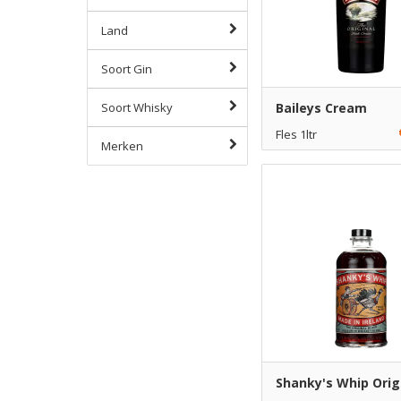
Land
Soort Gin
Soort Whisky
Baileys Cream
Fles 1ltr
Merken
€ 14,95
1
Toe
€ 13,95
6
Toe
Shanky's Whip Origi