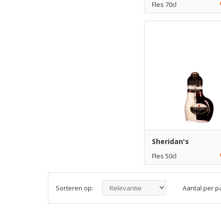
Fles 70cl
€ 17,50
1
Toe
€ 16,50
6
Toe
Sheridan's
Fles 50cl
€ 11,49
1
Toe
Sorteren op:
Aantal per p
€ 10,49
6
Toe