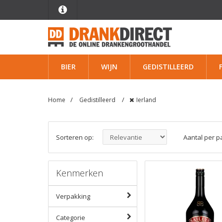
BIER
WIJN
GEDISTILLEERD
Home
Gedistilleerd
Ierland
Sorteren op:
Aantal per p
Kenmerken
Verpakking
Categorie