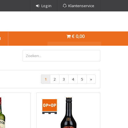
Log in
Klantenservice
€ 0,00
N
1
2
3
4
5
»