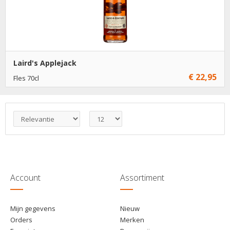
Laird's Applejack
€ 22,95
Fles 70cl
€ 22,95
1
Toevoegen
€ 21,95
6
Toevoegen
Account
Assortiment
Mijn gegevens
Nieuw
Orders
Merken