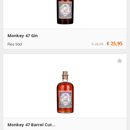
Monkey 47 Gin
€ 25,95
Fles 50cl
€ 26,95
€ 25,95
1
Toevoegen
€ 24,95
6
Toevoegen
Monkey 47 Barrel Cut...