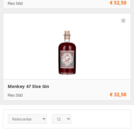
€ 52,50
Fles 50cl
Niet op voorraad
Monkey 47 Sloe Gin
€ 32,50
Fles 50cl
€ 32,50
1
Toevoegen
€ 31,50
6
Toevoegen