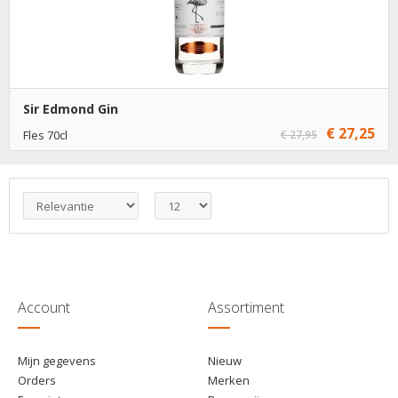
Sir Edmond Gin
€ 27,25
Fles 70cl
€ 27,95
€ 27,25
1
Toevoegen
€ 26,25
6
Toevoegen
Account
Assortiment
Mijn gegevens
Nieuw
Orders
Merken