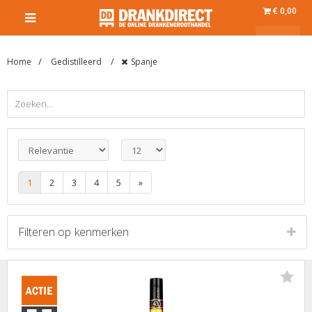
€ 0,00
Home
Gedistilleerd
Spanje
1
2
3
4
5
»
Filteren op
kenmerken