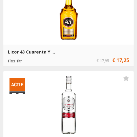
Licor 43 Cuarenta Y ...
€ 17,25
Fles 1ltr
€ 17,95
€ 17,25
1
Toevoegen
€ 16,25
6
Toevoegen