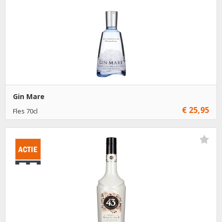
Gin Mare
€ 25,95
Fles 70cl
€ 25,95
1
Toevoegen
€ 24,95
6
Toevoegen