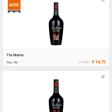
€ 12,15
6
Toevoegen
Tia Maria
€ 14,75
Fles 1ltr
€ 15,95
€ 14,75
1
Toevoegen
€ 13,75
6
Toevoegen