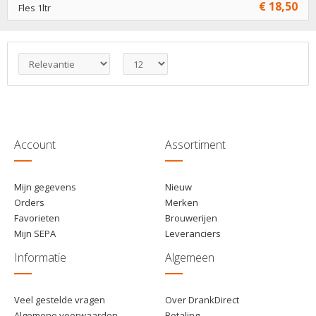
€ 18,50
Fles 1ltr
€ 18,50
1
Toevoegen
€ 17,50
6
Toevoegen
Account
Assortiment
Mijn gegevens
Nieuw
Orders
Merken
Favorieten
Brouwerijen
Mijn SEPA
Leveranciers
Informatie
Algemeen
Veel gestelde vragen
Over DrankDirect
Algemene voorwaarden
Betaling