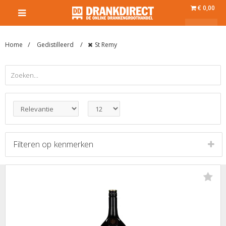
€ 0,00
Home
Gedistilleerd
St Remy
Filteren op
kenmerken