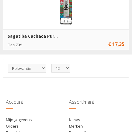
Sagatiba Cachaca Pur...
€ 17,35
Fles 70cl
€ 17,35
1
Toevoegen
€ 16,35
6
Toevoegen
Account
Assortiment
Mijn gegevens
Nieuw
Orders
Merken