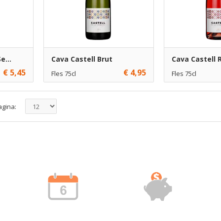
e...
Cava Castell Brut
Cava Castell 
€ 5,45
€ 4,95
Fles 75cl
Fles 75cl
€ 4,95
6
€ 5,50
6
voegen
Toevoegen
agina: