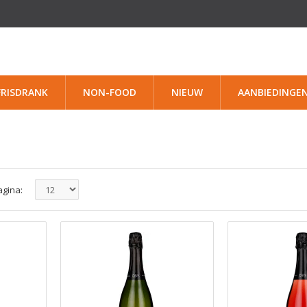
FRISDRANK
NON-FOOD
NIEUW
AANBIEDINGE
agina: