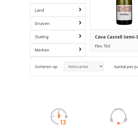
Land
Druiven
Sluiting
Cava Castell Semi-S
Fles 75cl
Merken
€ 5,45
6
Toe
Sorteren op:
Aantal per p